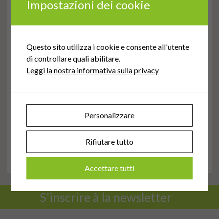
Impostazioni dei cookie
Contesto
Questo sito utilizza i cookie e consente all'utente
di controllare quali abilitare.
Nell’aprile 2022, il comune di Brislach (BL) ha incaricato
Leggi la nostra informativa sulla privacy
l’ATA per la realizazzione di un Piano di mobilità
scolastica per la scuola materna ed elementare. Il
progetto è stato sviluppato per 8 classi con circa 140
bambini.
Personalizzare
Data d’inizio: giugno 2022
Rifiutare tutto
Termine previsto (esclusa la valutazione): Estate 2023
Accettare tutti
S'inscrire à la newsletter